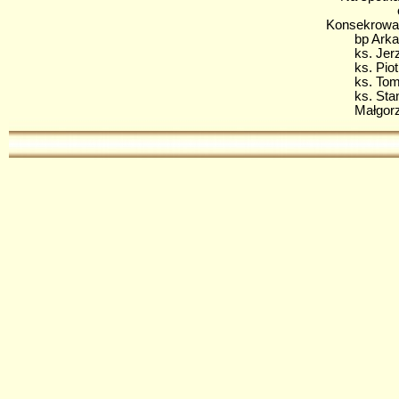
o. bp Jac
Konsekrowan
bp Arkadiu
ks. Jerzy 
ks. Piotr K
ks. Tomasz
ks. Stanis
Małgorzata