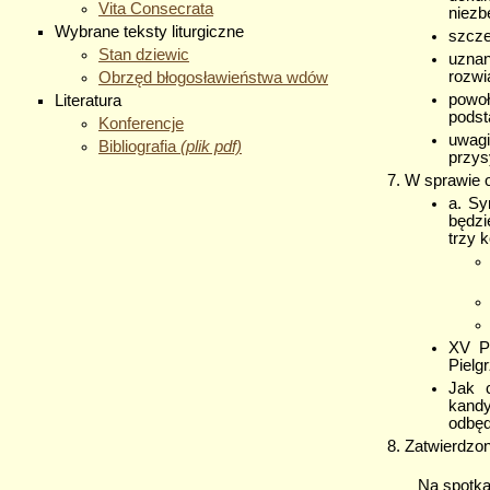
Vita Consecrata
niezb
Wybrane teksty liturgiczne
szcze
Stan dziewic
uzna
rozwi
Obrzęd błogosławieństwa wdów
powoł
Literatura
podst
Konferencje
uwagi
Bibliografia
(plik pdf)
przys
W sprawie o
a. Sy
będzi
trzy 
XV P
Pielg
Jak c
kandy
odbęd
Zatwierdzon
Na spotkani