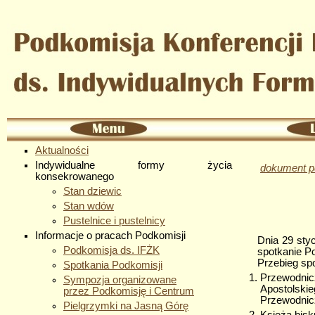
Aktualności
Indywidualne formy życia
dokument p
konsekrowanego
Stan dziewic
Stan wdów
Pustelnice i pustelnicy
Informacje o pracach Podkomisji
Dnia 29 styc
Podkomisja ds. IFŻK
spotkanie P
Przebieg spo
Spotkania Podkomisji
Przewodnic
Sympozja organizowane
Apostolskie
przez Podkomisję i Centrum
Przewodnicz
Pielgrzymki na Jasną Górę