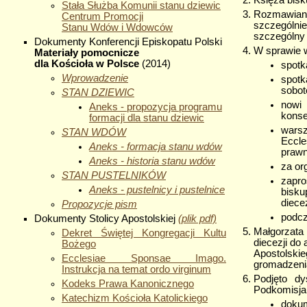
Księża bisk
Stała Służba Komunii stanu dziewic
Rozmawiano
Centrum Promocji
szczególni
Stanu Wdów i Wdowców
szczególny
Dokumenty Konferencji Episkopatu Polski
W sprawie w
Materiały pomocnicze
dla Kościoła w Polsce
(2014)
spotk
Wprowadzenie
spotk
sobot
STAN DZIEWIC
nowi
Aneks - propozycja programu
konse
formacji dla stanu dziewic
warsz
STAN WDÓW
Eccle
Aneks - formacja stanu wdów
prawn
Aneks - historia stanu wdów
za or
STAN PUSTELNIKÓW
zapr
Aneks - pustelnicy i pustelnice
bisku
diece
Propozycje pism
podcz
Dokumenty Stolicy Apostolskiej
(plik pdf)
Małgorzata
Dekret Świętej Kongregacji Kultu
diecezji do
Bożego
Apostolsk
Ecclesiae Sponsae Imago.
gromadzeni
Instrukcja na temat ordo virginum
Podjęto d
Kodeks Prawa Kanonicznego
Podkomisja
Katechizm Kościoła Katolickiego
dokum